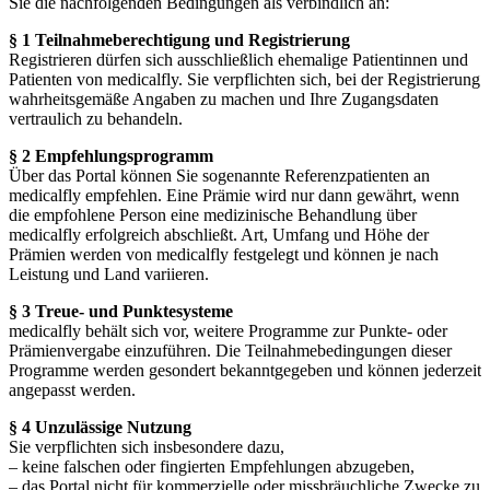
Sie die nachfolgenden Bedingungen als verbindlich an:
§ 1 Teilnahmeberechtigung und Registrierung
Registrieren dürfen sich ausschließlich ehemalige Patientinnen und
Patienten von medicalfly. Sie verpflichten sich, bei der Registrierung
wahrheitsgemäße Angaben zu machen und Ihre Zugangsdaten
vertraulich zu behandeln.
§ 2 Empfehlungsprogramm
Über das Portal können Sie sogenannte Referenzpatienten an
medicalfly empfehlen. Eine Prämie wird nur dann gewährt, wenn
die empfohlene Person eine medizinische Behandlung über
medicalfly erfolgreich abschließt. Art, Umfang und Höhe der
Prämien werden von medicalfly festgelegt und können je nach
Leistung und Land variieren.
§ 3 Treue- und Punktesysteme
medicalfly behält sich vor, weitere Programme zur Punkte- oder
Prämienvergabe einzuführen. Die Teilnahmebedingungen dieser
Programme werden gesondert bekanntgegeben und können jederzeit
angepasst werden.
§ 4 Unzulässige Nutzung
Sie verpflichten sich insbesondere dazu,
– keine falschen oder fingierten Empfehlungen abzugeben,
– das Portal nicht für kommerzielle oder missbräuchliche Zwecke zu