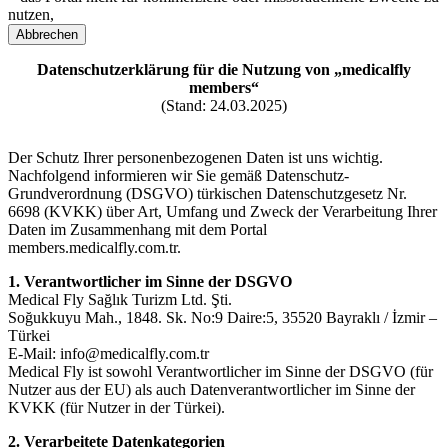
nutzen,
– Ihre Zugangsdaten nicht an Dritte weiterzugeben.
Abbrechen
§ 5 Änderungen und Beendigung
Datenschutzerklärung für die Nutzung von „medicalfly
medicalfly ist berechtigt, das Portal sowie einzelne Funktionen oder
members“
Programme jederzeit zu ändern oder einzustellen. Über wesentliche
(Stand: 24.03.2025)
Änderungen werden Sie per E-Mail oder im Portal informiert.
§ 6 Haftungsausschluss
Der Schutz Ihrer personenbezogenen Daten ist uns wichtig.
medicalfly haftet nicht für technische Ausfälle, Datenverluste oder
Nachfolgend informieren wir Sie gemäß Datenschutz-
Verzögerungen bei der Bearbeitung von Empfehlungen oder
Grundverordnung (DSGVO) türkischen Datenschutzgesetz Nr.
Prämien, sofern diese außerhalb des Einflussbereichs von medicalfly
6698 (KVKK) über Art, Umfang und Zweck der Verarbeitung Ihrer
liegen.
Daten im Zusammenhang mit dem Portal
members.medicalfly.com.tr.
§ 7 Anwendbares Recht und Gerichtsstand
Es gilt ausschließlich das Recht der Republik Türkei. Gerichtsstand
1. Verantwortlicher im Sinne der DSGVO
ist İzmir, sofern nicht zwingende gesetzliche Vorschriften etwas
Medical Fly Sağlık Turizm Ltd. Şti.
anderes bestimmen.
Soğukkuyu Mah., 1848. Sk. No:9 Daire:5, 35520 Bayraklı / İzmir –
Türkei
Mit dem Setzen des Häkchens bei der Registrierung bestätige ich,
E-Mail: info@medicalfly.com.tr
dass ich die Nutzungsbedingungen gelesen, verstanden und
Medical Fly ist sowohl Verantwortlicher im Sinne der DSGVO (für
akzeptiert habe.
Nutzer aus der EU) als auch Datenverantwortlicher im Sinne der
KVKK (für Nutzer in der Türkei).
2. Verarbeitete Datenkategorien